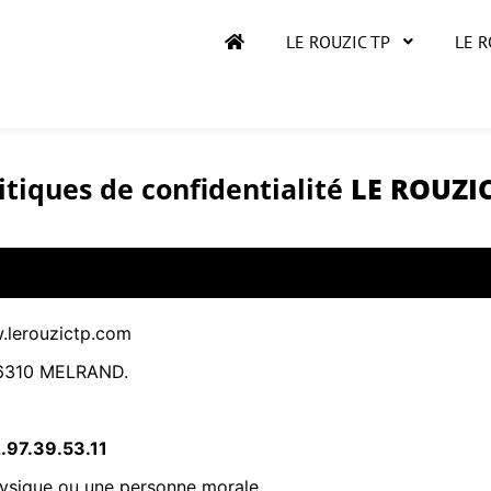
LE ROUZIC TP
LE 
itiques de confidentialité
LE ROUZIC
.lerouzictp.com
310 MELRAND.
.97.39.53.11
hysique ou une personne morale.