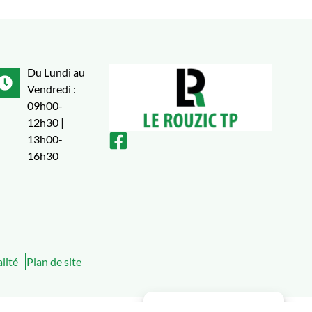
CSAMZUN
Du Lundi au
10
Vendredi :
LRAND.
09h00-
12h30 |
13h00-
16h30
lité
Plan de site
Gérer le consentement