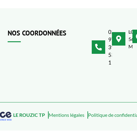
NOS COORDONNÉES
02
LO
563
97
ME
39
53
11
LE ROUZIC TP
Mentions légales
Politique de confidentia