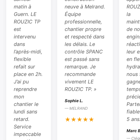
matin à
neuve à Melrand.
ROUZ
Guern. LE
Équipe
la
ROUZIC TP
professionnelle,
main
est
chantier propre
de no
intervenu
et respecté dans
engin
dans
les délais. Le
réacti
l’après-midi,
contrôle SPANC
leur 
flexible
est passé sans
en fle
refait sur
remarque. Je
hydra
place en 2h.
recommande
nous 
J’ai pu
vivement LE
gagne
reprendre
ROUZIC TP. »
temp
mon
préci
Sophie L.
chantier le
Parte
— MELRAND
lundi sans
fiabl
retard.
5 ans
★★★★★
Service
Marc B
impeccable
— Clég