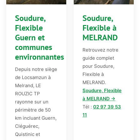
Soudure,
Soudure,
Flexible
Flexible à
Guern et
MELRAND
communes
Retrouvez notre
environnantes
guide complet
pour Soudure,
Depuis notre siège
Flexible à
de Locsamzun à
MELRAND.
Melrand, LE
Soudure, Flexible
ROUZIC TP
à MELRAND →
rayonne sur un
Tél :
02 97 39 53
périmètre de 50
11
km incluant Guern,
Cléguérec,
Quistinic et