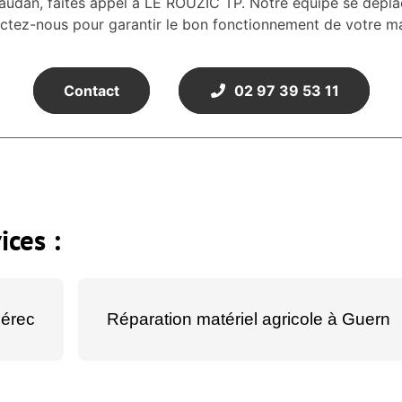
nvaudan, faites appel à LE ROUZIC TP. Notre équipe se dépl
ctez-nous pour garantir le bon fonctionnement de votre mat
Contact
02 97 39 53 11
ices :
uérec
Réparation matériel agricole à Guern