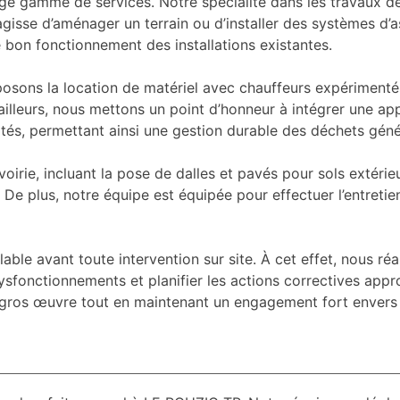
rge gamme de services. Notre spécialité dans les travaux d
s’agisse d’aménager un terrain ou d’installer des systèmes d
 bon fonctionnement des installations existantes.
roposons la location de matériel avec chauffeurs expérimenté
ar ailleurs, nous mettons un point d’honneur à intégrer une
vités, permettant ainsi une gestion durable des déchets géné
rie, incluant la pose de dalles et pavés pour sols extérieu
 De plus, notre équipe est équipée pour effectuer l’entretien
ble avant toute intervention sur site. À cet effet, nous ré
 dysfonctionnements et planifier les actions correctives ap
gros œuvre tout en maintenant un engagement fort envers la 