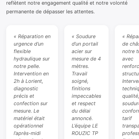
reflètent notre engagement qualité et notre volonté
permanente de dépasser les attentes.
« Réparation en
« Soudure
« Répa
urgence d’un
d’un portail
de châs
flexible
acier sur
notre t
hydraulique sur
mesure de 4
avec
notre pelle.
mètres.
renfor
Intervention en
Travail
structu
2h à Lorient,
soigné,
Interve
diagnostic
finitions
techni
précis et
impeccables
qualité
confection sur
et respect
soudur
mesure. Le
du délai
confor
matériel était
annoncé.
tarif
opérationnel
L’équipe LE
transp
l’après-midi
ROUZIC TP
profes