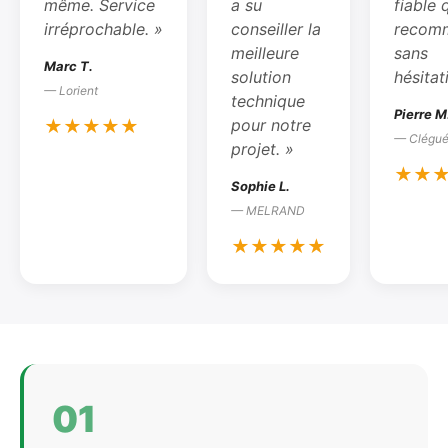
même. Service
a su
fiable
irréprochable. »
conseiller la
recom
meilleure
sans
Marc T.
solution
hésitat
— Lorient
technique
Pierre M
pour notre
★★★★★
— Clégué
projet. »
★★
Sophie L.
— MELRAND
★★★★★
01